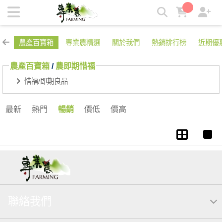
農即期惜福 | 專業農
農產百寶箱
專業農精選
關於我們
熱銷排行榜
近期優
農產百寶箱
/
農即期惜福
惜福/即期良品
最新
熱門
暢銷
價低
價高
聯絡我們