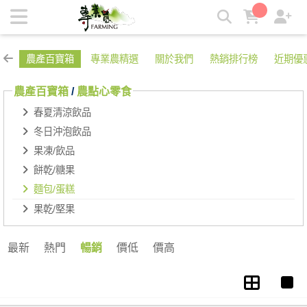
麵包/蛋糕 | 專業農
農產百寶箱
專業農精選
關於我們
熱銷排行榜
近期優
農產百寶箱
/
農點心零食
春夏清涼飲品
冬日沖泡飲品
果凍/飲品
餅乾/糖果
麵包/蛋糕
果乾/堅果
最新
熱門
暢銷
價低
價高