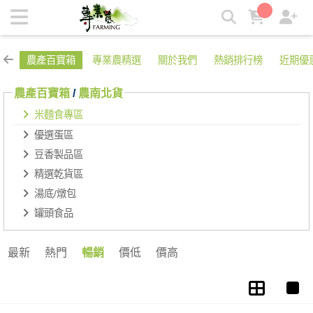
米麵食專區 | 專業農
農產百寶箱
專業農精選
關於我們
熱銷排行榜
近期優
農產百寶箱
/
農南北貨
米麵食專區
優選蛋區
豆香製品區
精選乾貨區
湯底/燉包
罐頭食品
最新
熱門
暢銷
價低
價高