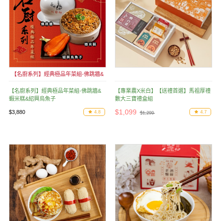
【名廚系列】經典極品年菜組-佛跳牆&
蝦米糕&紹興烏魚子
【名廚系列】經典極品年菜組-佛跳牆&
【專業農X米白】【送禮首選】馬祖厚禮
蝦米糕&紹興烏魚子
數大三寶禮盒組
$1,099
$3,880
4.8
4.7
$1,299