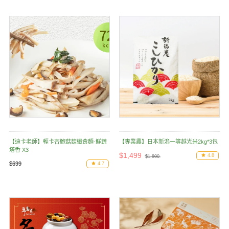
【迪卡老師】輕卡杏鮑菇菇纖食麵-鮮蔬
【專業農】日本新潟一等越光米2kg*3包
塔香 X3
$1,499
4.8
$1,800
$699
4.7