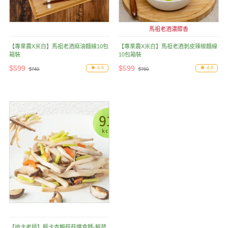
馬祖老酒濃醇香
【專業農X米白】馬祖老酒麻油麵線10包
【專業農X米白】馬祖老酒剝皮辣椒麵線
箱裝
10包箱裝
$599
$599
4.6
4.9
$740
$760
【迪卡老師】輕卡杏鮑菇菇纖食麵-鮮蔬