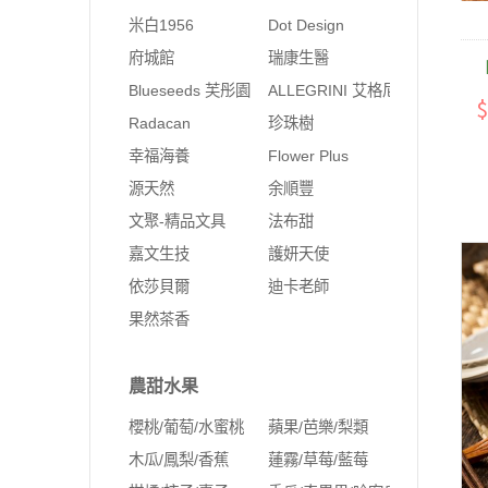
米白1956
Dot Design
府城館
瑞康生醫
【
Blueseeds 芙彤園
ALLEGRINI 艾格尼
$
Radacan
珍珠樹
幸福海養
Flower Plus
源天然
余順豐
文聚-精品文具
法布甜
嘉文生技
護妍天使
依莎貝爾
迪卡老師
果然茶香
農甜水果
櫻桃/葡萄/水蜜桃
蘋果/芭樂/梨類
木瓜/鳳梨/香蕉
蓮霧/草莓/藍莓