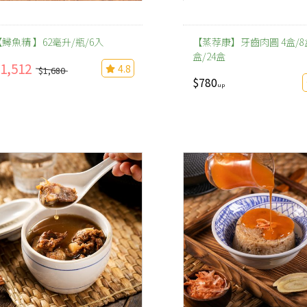
鱘魚精 】62毫升/瓶/6入
【蒸荐康】牙齒肉圓 4盒/8盒
盒/24盒
1,512
4.8
$1,680
$780