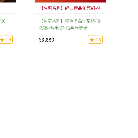
【名廚系列】經典極品年菜組-佛
跳牆&蝦米糕&紹興烏魚子
10
【名廚系列】經典極品年菜組-佛
跳牆&蝦米糕&紹興烏魚子
$3,880
4.9
4.8