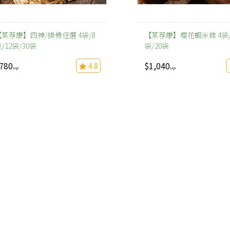
【蒸荐康】四神/排骨任選 4袋/8
【蒸荐康】櫻花蝦米糕 4袋/
/12袋/30袋
袋/20袋
780
$1,040
4.8