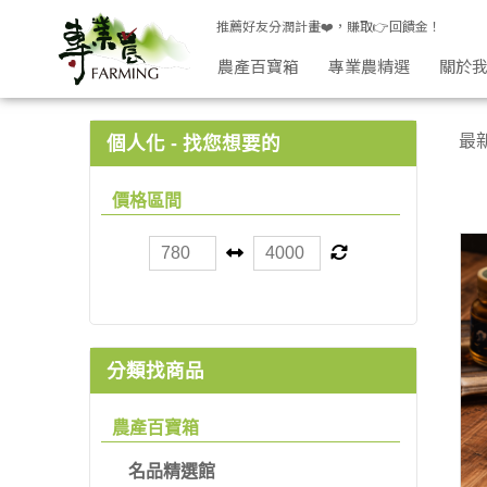
農調熟食 | 專業農
推薦好友分潤計畫❤️，賺取👉回饋金！
農產百寶箱
專業農精選
關於
最
個人化 - 找您想要的
價格區間
分類找商品
農產百寶箱
名品精選館