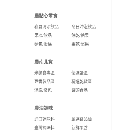
農點心零食
春夏清涼飲品
冬日沖泡飲品
果凍/飲品
餅乾/糖果
麵包/蛋糕
果乾/堅果
農南北貨
米麵食專區
優選蛋區
豆香製品區
精選乾貨區
湯底/燉包
罐頭食品
農油調味
進口調味料
嚴選食品油
臺灣調味料
新鮮果醬