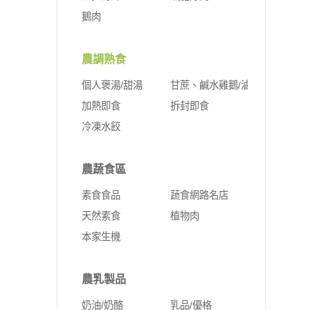
鵝肉
農調熟食
個人褒湯/甜湯
甘蔗、鹹水雞鵝/滷味
加熱即食
拆封即食
冷凍水餃
農蔬食區
素食食品
蔬食網路名店
天然素食
植物肉
本家生機
農乳製品
奶油/奶酪
乳品/優格