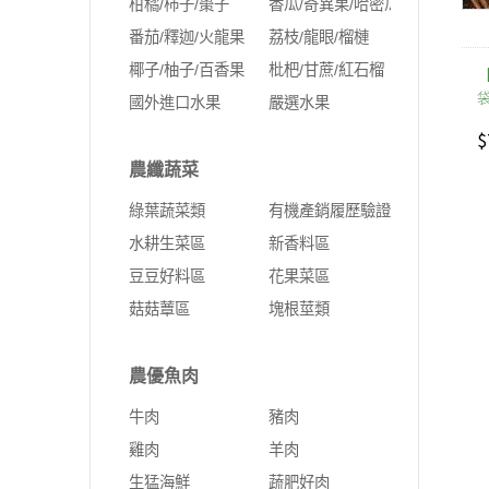
柑橘/柿子/棗子
香瓜/奇異果/哈密瓜
番茄/釋迦/火龍果
荔枝/龍眼/榴槤
椰子/柚子/百香果
枇杷/甘蔗/紅石榴
袋
國外進口水果
嚴選水果
$
農纖蔬菜
綠葉蔬菜類
有機產銷履歷驗證
水耕生菜區
新香料區
豆豆好料區
花果菜區
菇菇蕈區
塊根莖類
農優魚肉
牛肉
豬肉
雞肉
羊肉
生猛海鮮
蔬肥好肉