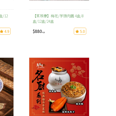
/12
【蒸荐康】梅花/芋頭肉圓 4盒/8
盒/12盒/24盒
$880
4.9
5.0