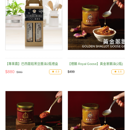
【專業農】巴西蘑菇黑豆醬油2瓶禮盒
【禮鵝 Royal Goose】黃金蔥鵝油(2瓶)
$880
$499
4.9
4.6
$980