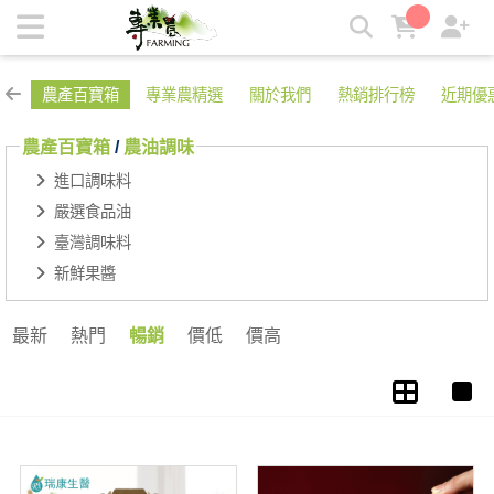
農油調味 | 專業農
農產百寶箱
專業農精選
關於我們
熱銷排行榜
近期優
農產百寶箱
/
農油調味
進口調味料
嚴選食品油
臺灣調味料
新鮮果醬
最新
熱門
暢銷
價低
價高