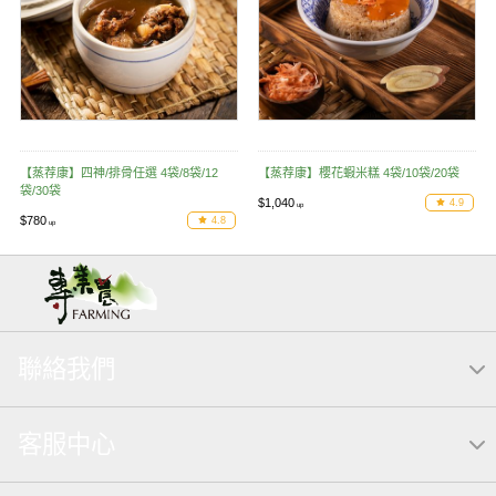
【蒸荐康】四神/排骨任選 4袋/8袋/12
【蒸荐康】櫻花蝦米糕 4袋/10袋/20袋
袋/30袋
$1,040
4.9
$780
4.8
聯絡我們
客服中心