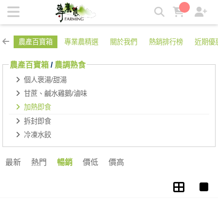
加熱即食 | 專業農
農產百寶箱
專業農精選
關於我們
熱銷排行榜
近期優
農產百寶箱
/
農調熟食
個人褒湯/甜湯
甘蔗、鹹水雞鵝/滷味
加熱即食
拆封即食
冷凍水餃
最新
熱門
暢銷
價低
價高