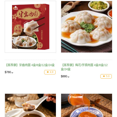
【蒸荐康】牙齒肉圓 4盒/8盒/12盒/24盒
【蒸荐康】梅花/芋頭肉圓 4盒/8盒/12
盒/24盒
$780
4.9
$880
5.0