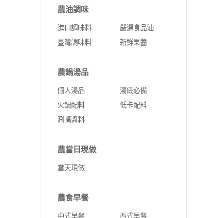
農油調味
進口調味料
嚴選食品油
臺灣調味料
新鮮果醬
農鍋湯品
個人湯品
湯底必備
火鍋配料
低卡配料
涮嘴醬料
農當日現做
當天現做
農食早餐
中式早餐
西式早餐