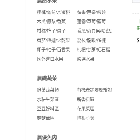
農甜水果
櫻桃/葡萄/水蜜桃
蘋果/芭樂/梨類
木瓜/鳳梨/香蕉
蓮霧/草莓/藍莓
果
柑橘/柿子/棗子
香瓜/奇異果/哈密瓜
$
番茄/釋迦/火龍果
荔枝/龍眼/榴槤
椰子/柚子/百香果
枇杷/甘蔗/紅石榴
國外進口水果
嚴選水果
農纖蔬菜
綠葉蔬菜類
有機產銷履歷驗證
水耕生菜區
新香料區
豆豆好料區
花果菜區
菇菇蕈區
塊根莖類
農優魚肉