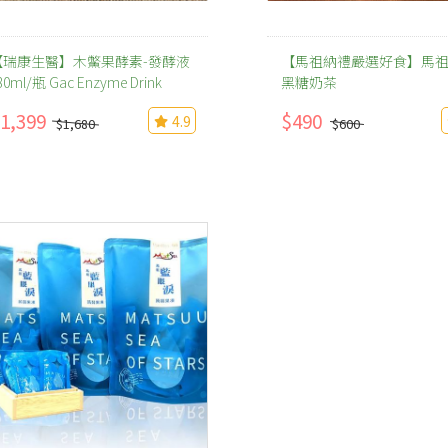
【瑞康生醫】木鱉果酵素-發酵液
【馬祖納禮嚴選好食】馬
80ml/瓶 Gac Enzyme Drink
黑糖奶茶
1,399
$490
4.9
$1,680
$600