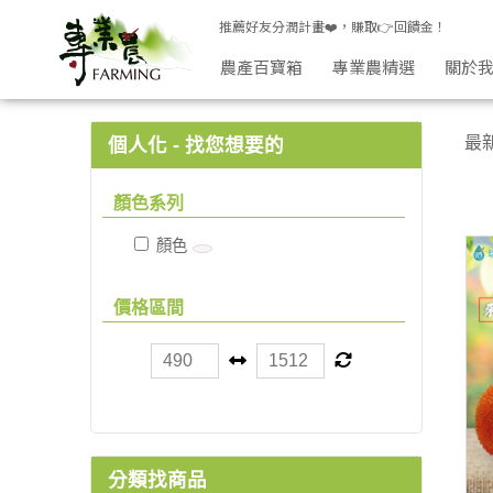
果凍/飲品 | 專業農
推薦好友分潤計畫❤️，賺取👉回饋金！
農產百寶箱
專業農精選
關於
最
個人化 - 找您想要的
顏色系列
顏色
價格區間
分類找商品