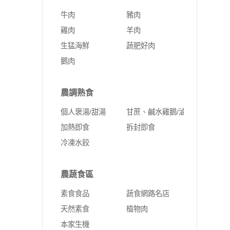
牛肉
豬肉
雞肉
羊肉
生猛海鮮
蔬肥好肉
鵝肉
農調熟食
個人褒湯/甜湯
甘蔗、鹹水雞鵝/滷味
加熱即食
拆封即食
冷凍水餃
農蔬食區
素食食品
蔬食網路名店
天然素食
植物肉
本家生機