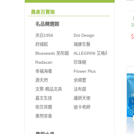
農產百寶箱
2
名品精選館
$
米白1956
Dot Design
府城館
瑞康生醫
Blueseeds 芙彤園
ALLEGRINI 艾格尼
Radacan
珍珠樹
幸福海養
Flower Plus
源天然
余順豐
文聚-精品文具
法布甜
嘉文生技
護妍天使
依莎貝爾
迪卡老師
果然茶香