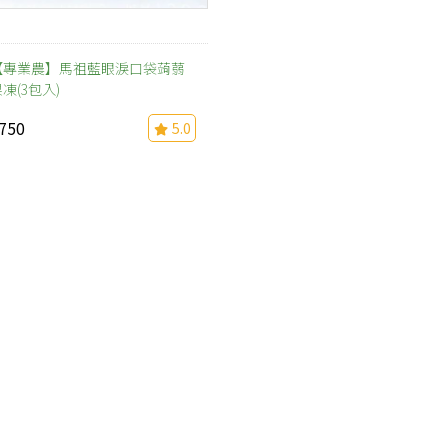
【專業農】馬祖藍眼淚口袋蒟蒻
凍(3包入)
750
5.0