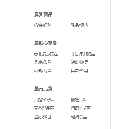
農乳製品
奶油/奶酪
乳品/優格
農點心零食
春夏清涼飲品
冬日沖泡飲品
果凍/飲品
餅乾/糖果
麵包/蛋糕
果乾/堅果
農南北貨
米麵食專區
優選蛋區
豆香製品區
精選乾貨區
湯底/燉包
罐頭食品