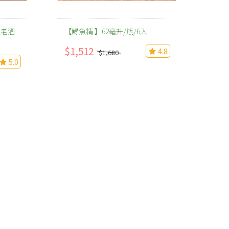
祖老酒
【鱘魚精 】62毫升/瓶/6入
$1,512
4.8
$1,680
5.0