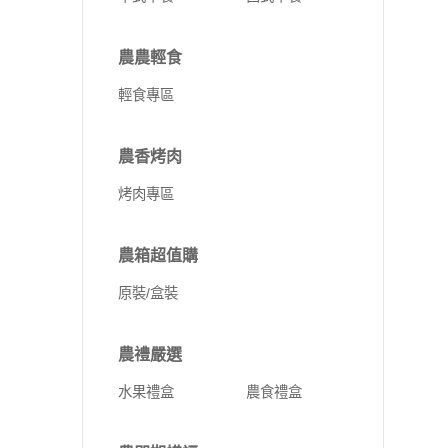
農農輕食
輕食專區
農香烤肉
烤肉專區
農箱超值購
原裝/盒裝
農禮嚴選
水果禮盒
農食禮盒