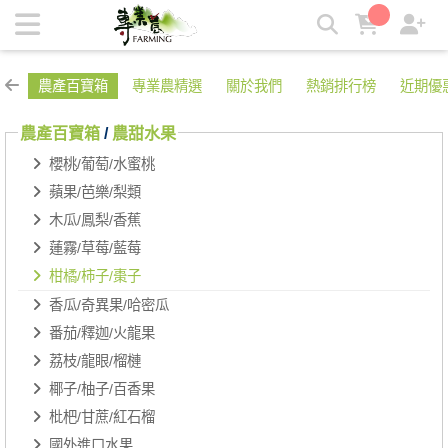
柑橘/柿子/棗子 | 專業農
農產百寶箱
專業農精選
關於我們
熱銷排行榜
近期優
農產百寶箱
/
農甜水果
櫻桃/葡萄/水蜜桃
蘋果/芭樂/梨類
木瓜/鳳梨/香蕉
蓮霧/草莓/藍莓
柑橘/柿子/棗子
香瓜/奇異果/哈密瓜
番茄/釋迦/火龍果
荔枝/龍眼/榴槤
椰子/柚子/百香果
枇杷/甘蔗/紅石榴
國外進口水果