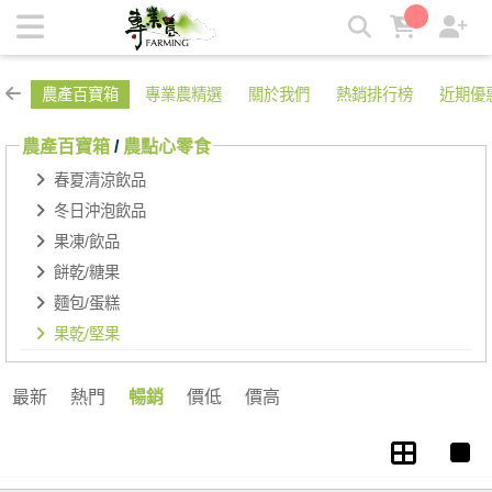
果乾/堅果 | 專業農
農產百寶箱
專業農精選
關於我們
熱銷排行榜
近期優
農產百寶箱
/
農點心零食
春夏清涼飲品
冬日沖泡飲品
果凍/飲品
餅乾/糖果
麵包/蛋糕
果乾/堅果
最新
熱門
暢銷
價低
價高