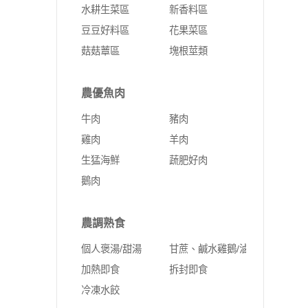
水耕生菜區
新香料區
豆豆好料區
花果菜區
菇菇蕈區
塊根莖類
農優魚肉
牛肉
豬肉
雞肉
羊肉
生猛海鮮
蔬肥好肉
鵝肉
農調熟食
個人褒湯/甜湯
甘蔗、鹹水雞鵝/滷味
加熱即食
拆封即食
冷凍水餃