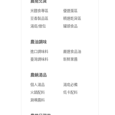
農南北貨
米麵食專區
優選蛋區
豆香製品區
精選乾貨區
湯底/燉包
罐頭食品
農油調味
進口調味料
嚴選食品油
臺灣調味料
新鮮果醬
農鍋湯品
個人湯品
湯底必備
火鍋配料
低卡配料
涮嘴醬料