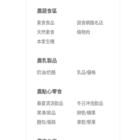
農蔬食區
素食食品
蔬食網路名店
天然素食
植物肉
本家生機
農乳製品
奶油/奶酪
乳品/優格
農點心零食
春夏清涼飲品
冬日沖泡飲品
果凍/飲品
餅乾/糖果
麵包/蛋糕
果乾/堅果