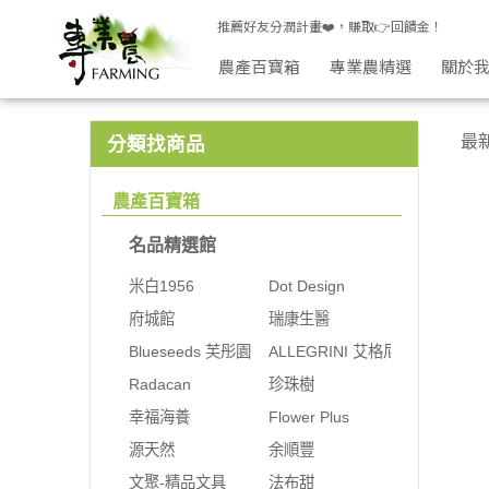
低卡配料 | 專業農
推薦好友分潤計畫❤️，賺取👉回饋金！
農產百寶箱
專業農精選
關於
最
分類找商品
農產百寶箱
名品精選館
米白1956
Dot Design
府城館
瑞康生醫
Blueseeds 芙彤園
ALLEGRINI 艾格尼
Radacan
珍珠樹
幸福海養
Flower Plus
源天然
余順豐
文聚-精品文具
法布甜