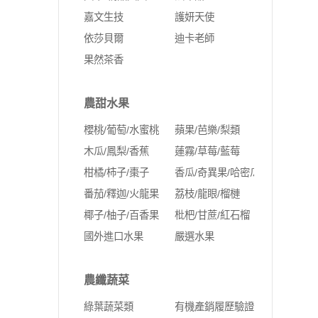
嘉文生技
護妍天使
依莎貝爾
迪卡老師
果然茶香
農甜水果
櫻桃/葡萄/水蜜桃
蘋果/芭樂/梨類
木瓜/鳳梨/香蕉
蓮霧/草莓/藍莓
柑橘/柿子/棗子
香瓜/奇異果/哈密瓜
番茄/釋迦/火龍果
荔枝/龍眼/榴槤
椰子/柚子/百香果
枇杷/甘蔗/紅石榴
國外進口水果
嚴選水果
農纖蔬菜
綠葉蔬菜類
有機產銷履歷驗證