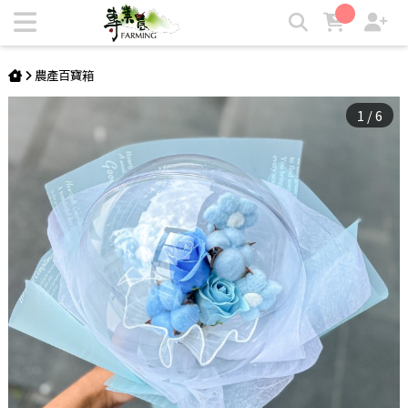
【Flower Plus】 天空藍｜香皂花花束 波波球花束 | 專業農
農產百寶箱
1
/
6