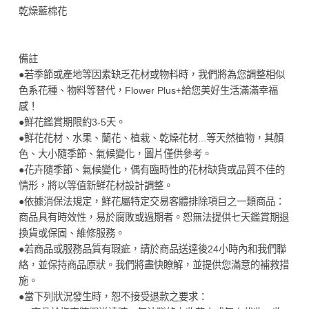
乾燥藍棉花
備註
●若季節或產地等因素缺乏花材或物料時，我們將為您調整相似
色系花種、物料等替代，Flower Plus+給您美好生活滿滿幸福
感！
●鮮花鑑賞期限約3-5天。
●鮮花花材、水果、蘭花、植栽、乾燥花材...等天然植物，其顏
色、大小隨季節、氣候變化，圖片僅供參考。
●花卉隨季節、氣候變化，偶有臨時性的花材缺貨或品質不佳的
情形，將以等值新鮮花材設計調整。
●依據消保法規定，鮮花屬特定交易客體排除項目之一類商品：
商品具有時效性，易於腐敗或過期者。恕無法提供七天鑑賞期退
換貨或保固、維修服務。
●若商品或服務品質有瑕疵，請於商品送達後24小時內和我們聯
絡，並保持商品原狀。我們將盡快瞭解，並提供您滿意的補救措
施。
●當下列狀況發生時，恕不接受退款之要求：