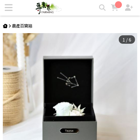
【Flower Plus】 Taurus金牛座 | 雙層永生花星座禮盒 | 專業農
農產百寶箱
1
/
6