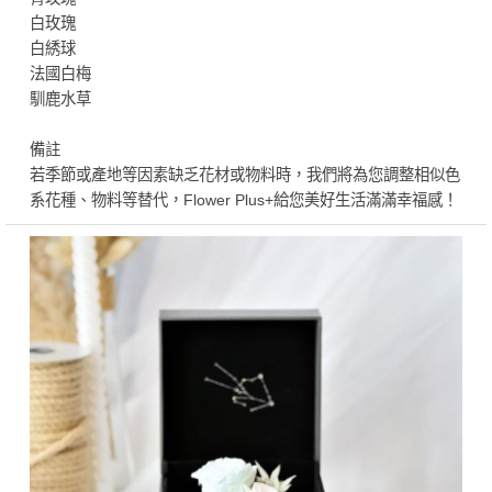
白玫瑰
白綉球
法國白梅
馴鹿水草
備註
若季節或產地等因素缺乏花材或物料時，我們將為您調整相似色
系花種、物料等替代，Flower Plus+給您美好生活滿滿幸福感！