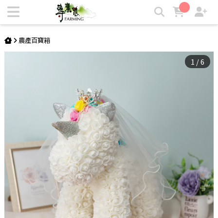
【Flower Plus】 純白之戀永生花獨角獸 生日/求婚/告白/情人
節/七夕 | 專業農
農產百寶箱
1
/
6