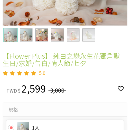
【Flower Plus】 純白之戀永生花獨角獸
生日/求婚/告白/情人節/七夕
5.0
2,599
3,000
TWD $
規格
1入