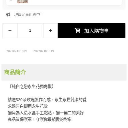
現貨足量供應中！
加入購物車
202207181039
202207181039
商品簡介
【純白之戀永生花獨角獸】
精選520朵玫瑰製作而成，永生永世純潔的愛
求婚告白御用永生花款
獨角為人造水晶手工黏貼，獨一無二的美好
高品質保護罩，守護你最親愛的對象