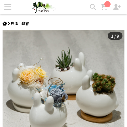
玉兔多肉盆栽 | 中秋月兔系列 | 專業農
農產百寶箱
1
/
9