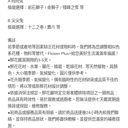
A 肉肉兔
植栽選擇：岩石獅子 / 金獅子 / 殘峰之雪 等
B 尖尖兔
植栽選擇：十二之卷 / 鷹爪 等
備註
若季節或產地等因素缺乏花材或物料時，我們將為您調整相似色
系花種、物料等替代，Flower Plus+給您美好生活滿滿幸福感！
●鮮花鑑賞期限約3-5天。
●鮮花花材、水果、蘭花、植栽、乾燥花材...等天然植物，其顏
色、大小隨季節、氣候變化，圖片僅供參考。
●花卉隨季節、氣候變化，偶有臨時性的花材缺貨或品質不佳的
情形，將以等值新鮮花材設計調整。
●依據消保法規定，鮮花屬特定交易客體排除項目之一類商品：
商品具有時效性，易於腐敗或過期者。恕無法提供七天鑑賞期退
換貨或保固、維修服務。
●若商品或服務品質有瑕疵，請於商品送達後24小時內和我們聯
絡，並保持商品原狀。我們將盡快瞭解，並提供您滿意的補救措
施。