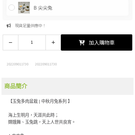
B 尖尖兔
現貨足量供應中！
加入購物車
202209011730
202209011730
商品簡介
【玉兔多肉盆栽 | 中秋月兔系列 】
海上生明月，天涯共此時；
嫦娥舞、玉兔跳，天上人世共良宵。