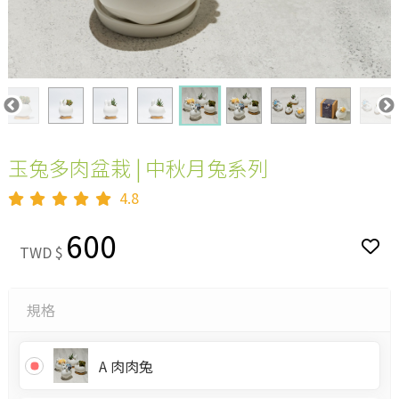
玉兔多肉盆栽 | 中秋月兔系列
4.8
600
TWD $
規格
A 肉肉兔