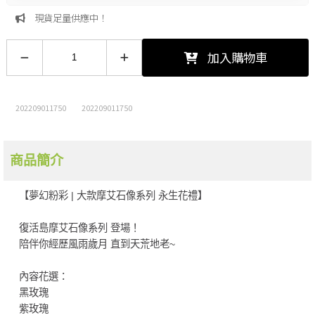
現貨足量供應中！
加入購物車
202209011750
202209011750
商品簡介
【夢幻粉彩 | 大款摩艾石像系列 永生花禮】
復活島摩艾石像系列 登場！
陪伴你經歷風雨歲月 直到天荒地老~
內容花選：
黑玫瑰
紫玫瑰