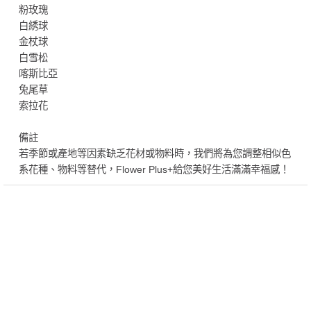
粉玫瑰
白綉球
金杖球
白雪松
喀斯比亞
兔尾草
索拉花
備註
若季節或產地等因素缺乏花材或物料時，我們將為您調整相似色
系花種、物料等替代，Flower Plus+給您美好生活滿滿幸福感！