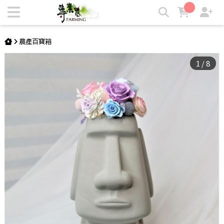
夢幻粉彩 | 大款摩艾石像系列 永生花禮 | 專業農
農產百寶箱
1
/
8