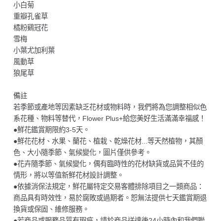
小白菊
重瓣孔雀草
橘粉鷄冠花
雪梅
小葉尤加利葉
風動草
狼尾草
備註
若季節或產地等因素缺乏花材或物料時，我們將為您調整相似色
系花種、物料等替代，Flower Plus+給您美好生活滿滿幸福感！
●鮮花鑑賞期限約3-5天。
●鮮花花材、水果、蘭花、植栽、乾燥花材...等天然植物，其顏
色、大小隨季節、氣候變化，圖片僅供參考。
●花卉隨季節、氣候變化，偶有臨時性的花材缺貨或品質不佳的
情形，將以等值新鮮花材設計調整。
●依據消保法規定，鮮花屬特定交易客體排除項目之一類商品：
商品具有時效性，易於腐敗或過期者。恕無法提供七天鑑賞期退
換貨或保固、維修服務。
●若商品或服務品質有瑕疵，請於商品送達後24小時內和我們聯