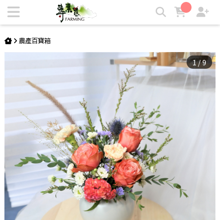
復古橘調 | DIY材料包 鮮花宅配 | 專業農
農產百寶箱
1
/
9