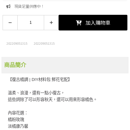
現貨足量供應中！
加入購物車
202209051315
202209051315
商品簡介
【復古橘調 | DIY材料包 鮮花宅配】
溫柔、浪漫，還有一點小復古，
這些詞除了可以形容秋天，還可以用來形容橘色。
內容花選：
橘粉玫瑰
淡橘康乃馨