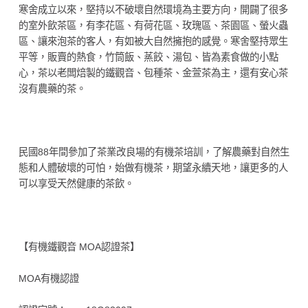
寒舍成立以來，堅持以不破壞自然環境為主要方向，開闢了很多
的室外飲茶區，有李花區、有荷花區、玫瑰區、茶園區、螢火蟲
區、讓來泡茶的客人，有如被大自然擁抱的感覺。寒舍堅持眾生
平等，販賣的熱食，竹筒飯、蒸餃、湯包、皆為素食做的小點
心，茶以老闆焙製的鐵觀音、包種茶、金萱茶為主，還有安心茶
沒有農藥的茶。
民國88年間參加了茶業改良場的有機茶培訓，了解農藥對自然生
態和人體破壞的可怕，始做有機茶，期望永續天地，讓更多的人
可以享受天然健康的茶飲。
【有機鐵觀音 MOA認證茶】
MOA有機認證