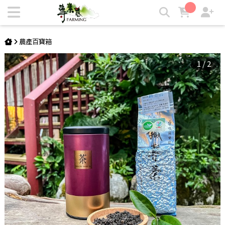
【寒舍茶坊】有機鐵觀音 moa認證茶 | 專業農
農產百寶箱
1
/
2