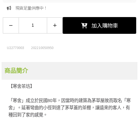
現貨足量供應中！
加入購物車
U22770003
202210050950
商品簡介
【寒舍茶坊】
「寒舍」成立於民國80年，因當時的建築為茅草屋故而取名「寒
舍」。延著彎曲的小徑到達了茅草蓋的茶棚，讓遠來的客人，有
種回到了家的感覺。