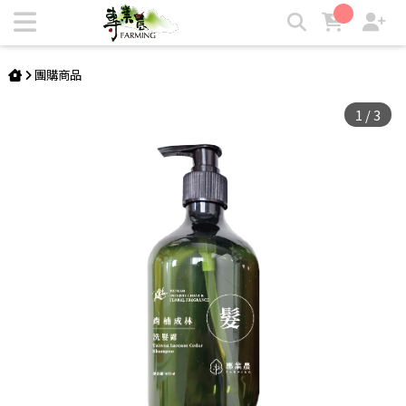
【專業農】臺灣國寶肖楠 深沉內斂的潔淨 洗髮露 | 專業農
團購商品
1
/
3